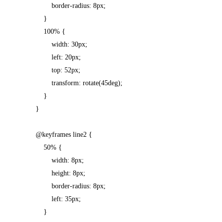
border-radius: 8px;
}
100% {
width: 30px;
left: 20px;
top: 52px;
transform: rotate(45deg);
}
}
@keyframes line2 {
50% {
width: 8px;
height: 8px;
border-radius: 8px;
left: 35px;
}