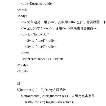
<title>Document</title>
</head>
<body>
<!-- 简单起见，用了div。其实用button也行，需要设置一下
<!-- 还没有学习<svg>，使用<svg>效果也许会更好-->
<div id="followBtn">
<div id="line1"></div>
<div id="line2"></div>
</div>
<script src="index.js"></script>
</body>
</html>
JS
$(function () { // jQuery入口函数
$('#followBtn').click(function (e) { // 绑定点击事件
$('#followBtn').toggleClass('active');