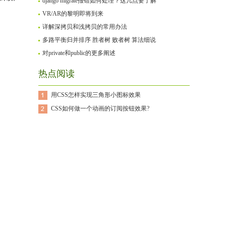
django migrate报错如何处理？这几点要了解
VR/AR的黎明即将到来
详解深拷贝和浅拷贝的常用办法
多路平衡归并排序 胜者树 败者树 算法细说
对private和public的更多阐述
热点阅读
用CSS怎样实现三角形小图标效果
CSS如何做一个动画的订阅按钮效果?