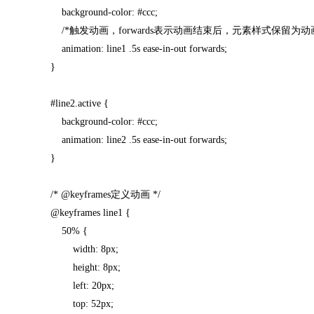
background-color: #ccc;
/*触发动画，forwards表示动画结束后，元素样式保留为
animation: line1 .5s ease-in-out forwards;
}
#line2.active {
background-color: #ccc;
animation: line2 .5s ease-in-out forwards;
}
/* @keyframes定义动画 */
@keyframes line1 {
50% {
width: 8px;
height: 8px;
left: 20px;
top: 52px;