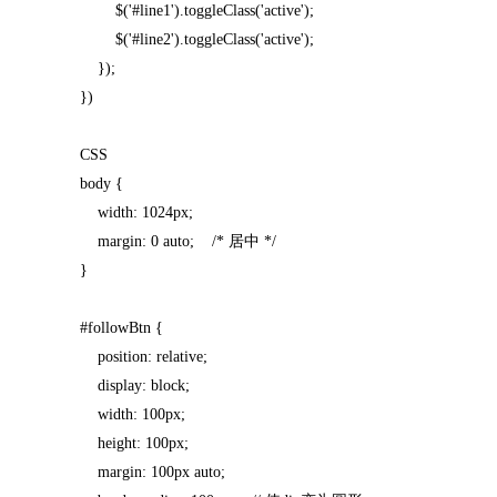
$('#line1').toggleClass('active');
$('#line2').toggleClass('active');
});
})
CSS
body {
width: 1024px;
margin: 0 auto; /* 居中 */
}
#followBtn {
position: relative;
display: block;
width: 100px;
height: 100px;
margin: 100px auto;