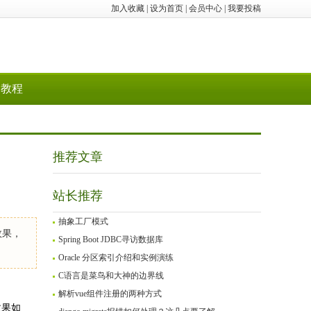
加入收藏
|
设为首页
|
会员中心
|
我要投稿
教程
推荐文章
站长推荐
抽象工厂模式
效果，
Spring Boot JDBC寻访数据库
Oracle 分区索引介绍和实例演练
C语言是菜鸟和大神的边界线
解析vue组件注册的两种方式
效果如