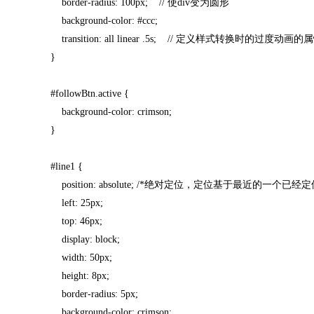
border-radius: 100px; // 使div变为圆形
background-color: #ccc;
transition: all linear .5s; // 定义样式转换时的过度动画的
}
#followBtn.active {
background-color: crimson;
}
#line1 {
position: absolute; /*绝对定位，定位基于最近的一个已经定位(rela
left: 25px;
top: 46px;
display: block;
width: 50px;
height: 8px;
border-radius: 5px;
background-color: crimson;