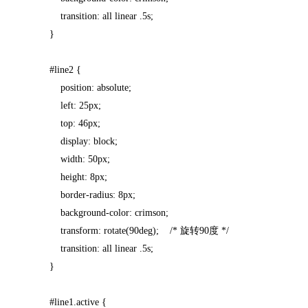
transition: all linear .5s;
}
#line2 {
position: absolute;
left: 25px;
top: 46px;
display: block;
width: 50px;
height: 8px;
border-radius: 8px;
background-color: crimson;
transform: rotate(90deg); /* 旋转90度 */
transition: all linear .5s;
}
#line1.active {