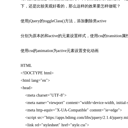
下，还是比较美观好看的，那么这样的效果要怎样做呢？
使用jQuery的toggleClass()方法，添加删除类active
分别为原本的和active的元素设置样式，使用css的transiti
使用css的animation为active元素设置变化动画
HTML
<!DOCTYPE html>
<html lang="en">
<head>
<meta charset="UTF-8">
<meta name="viewport" content="width=device-width, initial-
<meta http-equiv="X-UA-Compatible" content="ie=edge">
<script src="https://apps.bdimg.com/libs/jquery/2.1.4/jquery.mi
<link rel="stylesheet" href="style.css">