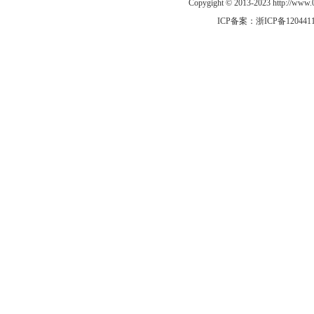
Copygight © 2013-2023 http://w
ICP备案：
浙ICP备120441