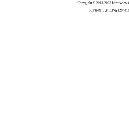
Copygight © 2013-2023 http://w
ICP备案：
浙ICP备120441