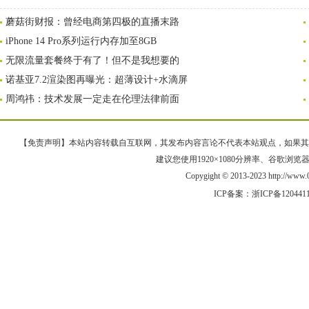
蘑菇街财报：曾经电商第四极的直播末路
iPhone 14 Pro系列运行内存加至8GB
无限流量套餐终于有了！但不是我想要的
诺基亚7.2渲染图再曝光：超薄设计+水滴屏
周鸿祎：技术发展一定走在伦理法律前面
【免责声明】本站内容转载自互联网，其发布内容言论不代表本站观点，如果其链接、
建议您使用1920×1080分辨率、谷歌浏览器Goo
Copygight © 2013-2023 http://w
ICP备案：
浙ICP备120441