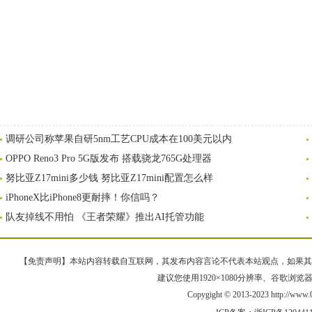
调研公司称苹果自研5nm工艺CPU成本在100美元以内
OPPO Reno3 Pro 5G版发布 搭载骁龙765G处理器
努比亚Z17mini多少钱 努比亚Z17mini配置怎么样
iPhoneX比iPhone8更耐摔！你信吗？
队友掉线不用怕 《王者荣耀》推出AI托管功能
【免责声明】本站内容转载自互联网，其发布内容言论不代表本站观点，如果其链接、
建议您使用1920×1080分辨率、谷歌浏览器Goo
Copygight © 2013-2023 http://w