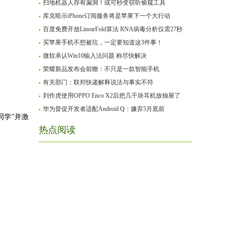
扫地机器人存有漏洞！或可秒变窃听偷窥工具
库克暗示iPhone订阅服务将是苹果下一个大行动
百度免费开放LinearFold算法 RNA病毒分析仅需27秒
买苹果手机不想被坑，一定要知道这3件事！
微软承认Win10输入法问题 称尽快解决
荣耀新品发布会前瞻：不只是一款智能手机
有关部门：联邦快递解释说法与事实不符
刘作虎使用OPPO Enco X2后把几千块耳机放抽屉了
华为督促开发者适配Android Q：嫌弃5月底前
同学”并激
热点阅读