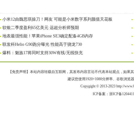
小米12由魏思琪操刀！网友 可能是小米数字系列颜值天花板
软银二季度盈利65亿美元 远超分析师预期
地表最强性能！苹果iPhone SE3确定配备4GB内存
联发科Helio G90跑分曝光 性能高于骁龙730
爆料：魅族17将同时支持30W有线/无线快充
【免责声明】本站内容转载自互联网，其发布内容言论不代表本站观点，如果其链接、
建议您使用1920×1080分辨率、谷歌浏览器Goo
Copygight © 2013-2023 http://w
ICP备案：
浙ICP备120441