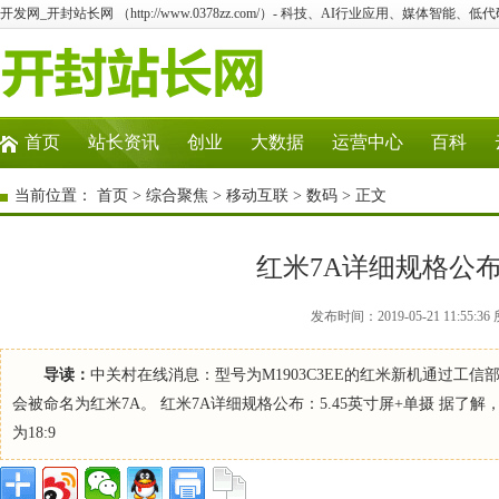
开发网_开封站长网 （http://www.0378zz.com/）- 科技、AI行业应用、媒体智能、
首页
站长资讯
创业
大数据
运营中心
百科
当前位置：
首页
>
综合聚焦
>
移动互联
>
数码
> 正文
红米7A详细规格公布
发布时间：2019-05-21 11:5
导读：
中关村在线消息：型号为M1903C3EE的红米新机通过
会被命名为红米7A。 红米7A详细规格公布：5.45英寸屏+单摄 据了解，
为18:9