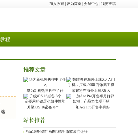
加入收藏
|
设为首页
|
会员中心
|
我要投稿
教程
推荐文章
华为新机热售押中了什
荣耀将在海外上线X6 入
e
升级iOS 16必备 8个一
一加Ace Pro开售半月好
的选
站长推荐
Win10将保留“画图”程序 微软放弃迁移