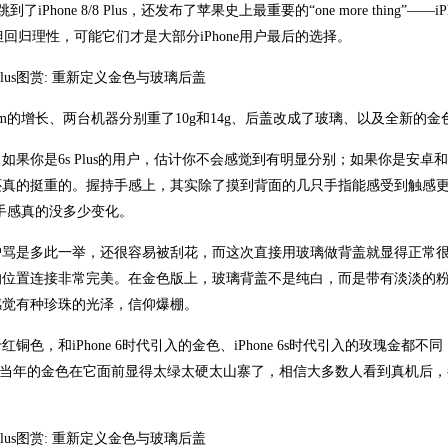
hone 8/8 Plus，还发布了苹果史上最重要的“one more thing”——iPh
淡无光，但回归理性，可能它们才是大部分iPhone用户最后的选择。
1-0.2mm的增长、两台机器分别重了10g和14g、后盖改成了玻璃、以及全新的金
是6s Plus的用户，估计你不会感觉到有明显分别；如果你是安卓和6 P
202g，还真的挺重的。握持手感上，其实除了摸到背面的几只手指能感受到触感
s的手感真的没多少变化。
户骂是多此一举，还很容易被刮花，而这次直接用玻璃做背盖就显得正常
的位置连接非常完美。在金色版上，玻璃背盖不是纯白，而是带有淡淡的
感觉有种珍珠的光泽，信仰爆棚。
，和iPhone 6时代引入的金色、iPhone 6s时代引入的玫瑰金都不
多，当年的金色在它面前显得太绿太硬太山寨了，相信大多数人看到真机后