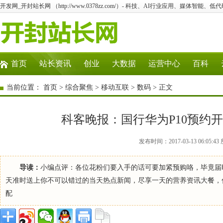
开发网_开封站长网 （http://www.0378zz.com/）- 科技、AI行业应用、媒体智能、
首页
站长资讯
创业
大数据
运营中心
百科
当前位置：
首页
>
综合聚焦
>
移动互联
>
数码
> 正文
科客晚报：国行华为P10预约开启 
发布时间：2017-03-13 06:0
导读：
小编点评：各位花粉们要入手的话可要加紧预购咯，毕竟届时
天准时送上你不可以错过的当天热点新闻，尽享一天的营养资讯大餐，你绝对不能
配