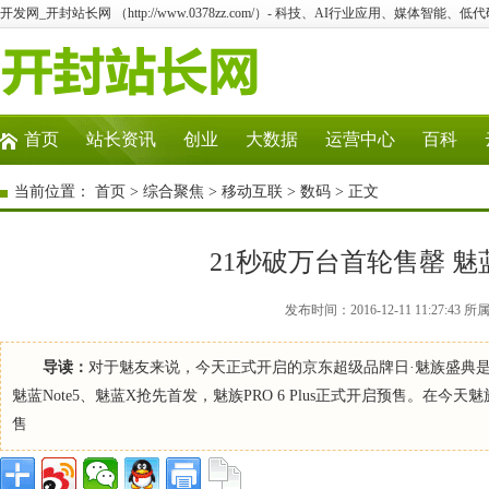
开发网_开封站长网 （http://www.0378zz.com/）- 科技、AI行业应用、媒体智能、
首页
站长资讯
创业
大数据
运营中心
百科
当前位置：
首页
>
综合聚焦
>
移动互联
>
数码
> 正文
21秒破万台首轮售罄 魅蓝
发布时间：2016-12-11 11:27
导读：
对于魅友来说，今天正式开启的京东超级品牌日·魅族盛典
魅蓝Note5、魅蓝X抢先首发，魅族PRO 6 Plus正式开启预售。
售