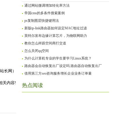
通过网站微调增加转化率方法
帝国cms的多条件搜索案例
ps复制图层快捷键用法
新版tp-link路由器如何设定MAC地址过滤
英特尔发布边缘计算芯片，为物联网助力
教你怎么样跟空间商打交道
怎么关闭qq空间
为什么计算机专业的学生要学习Linux系统？
路由器会自动恢复出厂设定吗 路由器自动恢复出厂
封站长网）
借用第三方seo咨询服务增长企业业务订单量
相关内容!
热点阅读