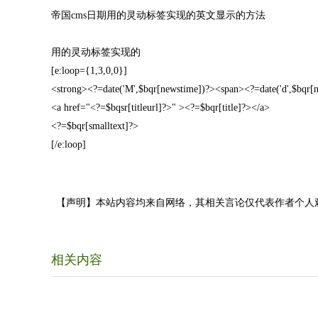
帝国cms日期用的灵动标签实现的英文显示的方法
用的灵动标签实现的
[e:loop={1,3,0,0}]
<strong><?=date('M',$bqr[newstime])?><span><?=date('d',$bqr[
<a href="<?=$bqsr[titleurl]?>" ><?=$bqr[title]?></a>
<?=$bqr[smalltext]?>
[/e:loop]
【声明】本站内容均来自网络，其相关言论仅代表作者个人
相关内容