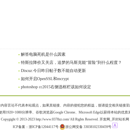
解答电脑死机是什么因素
特斯拉降价又关店，追梦的马斯克能“冒险”到什么程度？
Discuz:今日昨日帖子数不能自动更新
如何开启OpenSSL和mcrypt
photoshop cc2015右侧选框栏该如何设定
容言论不代表本站观点，如果其链接、内容的侵犯您的权益，烦请提交相关链接至邮箱bqsm
用1920×1080分辨率、谷歌浏览器Google Chrome、Microsoft Edge以获得本站的优
Copygight © 2013-2023 http://www.0378zz.com/ All Rights Reserved. 开发网_开封站长网
ICP备案：
浙ICP备12044117号
浙公网安备 33038102330459号