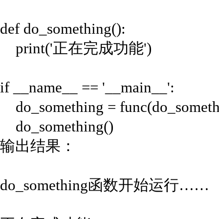
def do_something():
print('正在完成功能')
if __name__ == '__main__':
do_something = func(do_someth
do_something()
输出结果：
do_something函数开始运行……