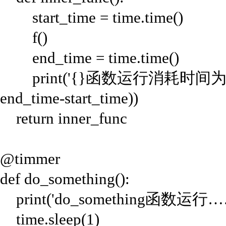
start_time = time.time()
f()
end_time = time.time()
print('{}函数运行消耗时间为：{}'.
end_time-start_time))
return inner_func
@timmer
def do_something():
print('do_something函数运行…
time.sleep(1)