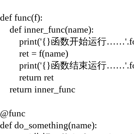
def func(f):
def inner_func(name):
print('{}函数开始运行……'.forma
ret = f(name)
print('{}函数结束运行……'.forma
return ret
return inner_func
@func
def do_something(name):