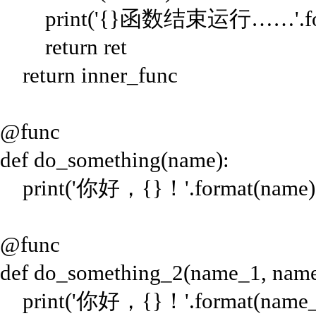
print('{}函数结束运行……'.forma
return ret
return inner_func
@func
def do_something(name):
print('你好，{}！'.format(name)
@func
def do_something_2(name_1, name
print('你好，{}！'.format(name_