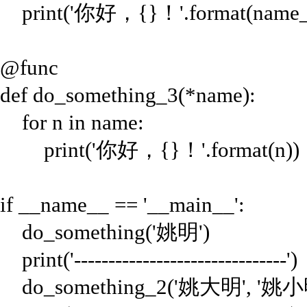
print('你好，{}！'.format(name_
@func
def do_something_3(*name):
for n in name:
print('你好，{}！'.format(n))
if __name__ == '__main__':
do_something('姚明')
print('-------------------------------')
do_something_2('姚大明', '姚小