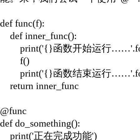
def func(f):
def inner_func():
print('{}函数开始运行……'.forma
f()
print('{}函数结束运行……'.forma
return inner_func
@func
def do_something():
print('正在完成功能')