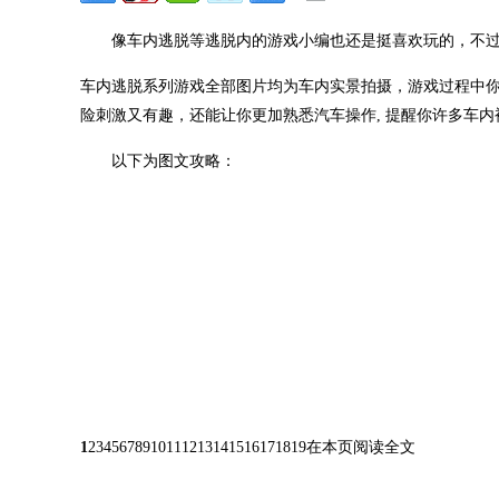
像车内逃脱等逃脱内的游戏小编也还是挺喜欢玩的，不过现
车内逃脱系列游戏全部图片均为车内实景拍摄，游戏过程中
险刺激又有趣，还能让你更加熟悉汽车操作, 提醒你许多车
以下为图文攻略：
1
2345678910111213141516171819在本页阅读全文