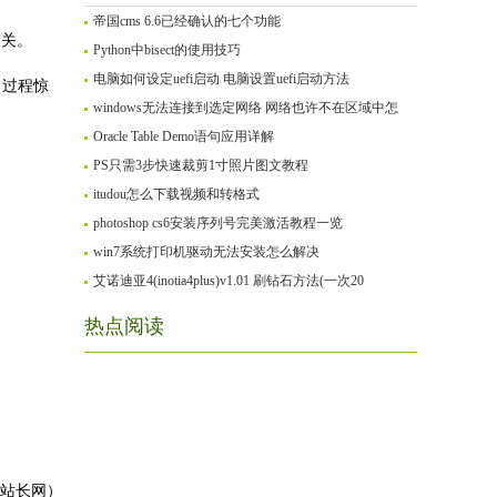
帝国cms 6.6已经确认的七个功能
过关。
Python中bisect的使用技巧
电脑如何设定uefi启动 电脑设置uefi启动方法
，过程惊
windows无法连接到选定网络 网络也许不在区域中怎
Oracle Table Demo语句应用详解
PS只需3步快速裁剪1寸照片图文教程
itudou怎么下载视频和转格式
photoshop cs6安装序列号完美激活教程一览
win7系统打印机驱动无法安装怎么解决
艾诺迪亚4(inotia4plus)v1.01 刷钻石方法(一次20
热点阅读
封站长网）