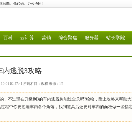
应用、媒体智能、低代码、办公协同!
百科
云计算
营销
综合聚焦
服务器
站长学院
车内逃脱3攻略
0-01 02:47:41 所属栏目：教程 来源：lff
的，不过现在升级到3的车内逃脱你能过全关吗?哈哈，附上攻略来帮助大
戏过程中你要挖遍车内各个角落，找到道具后还要对车内的面板做一些指